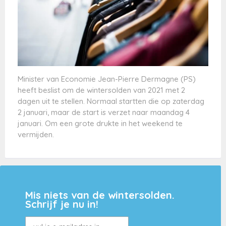
Minister van Economie Jean-Pierre Dermagne (PS)
heeft beslist om de wintersolden van 2021 met 2
dagen uit te stellen. Normaal startten die op zaterdag
2 januari, maar de start is verzet naar maandag 4
januari. Om een grote drukte in het weekend te
vermijden.
Mis niets van de wintersolden.
Schrijf je nu in!