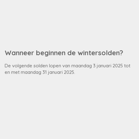
Alle
promoties
Wanneer beginnen de wintersolden?
Product
De volgende solden lopen van maandag 3 januari 2025 tot
en met maandag 31 januari 2025.
deals
Steden