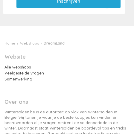
Home
Webshops
DreamLand
Website
Alle webshops
Veelgestelde vragen
Samenwerking
Over ons
Wintersolden.be is dé autoriteit op vlak van Wintersolden in
België. Wij tonen je waar je de beste koopjes kan vinden én
beantwoorden al je vragen omtrent de soldenperiode in de
winter. Daarnaast staat Wintersolden.be boordevol tips en tricks
om extra te besparen. Geregeld met een leuke kortingscode.